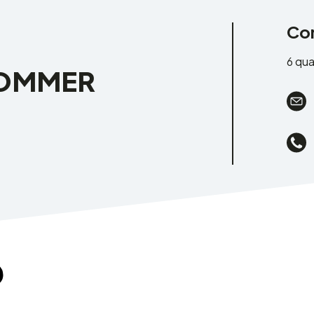
Co
6 qu
SOMMER