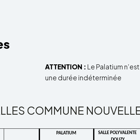
es
ATTEN­TION :
Le Pala­tium n’est
une durée indé­ter­mi­née
SALLES COMMUNE NOUVELL
SALLE POLY­VA­LENTE 
PALA­TIUM 
DOUZY