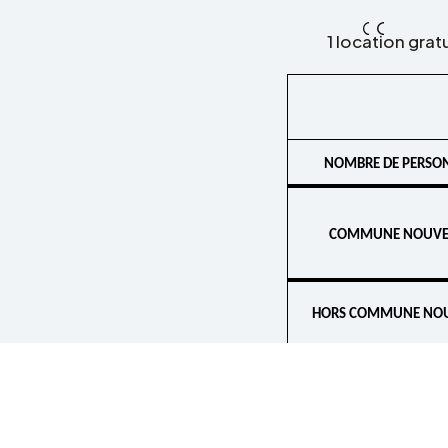
1 loca­tion gra
NOMBRE DE PERSO
COMMUNE NOUVEL
HORS COMMUNE NOU
CAUTION
RETRO­PROJEC­TEUR +