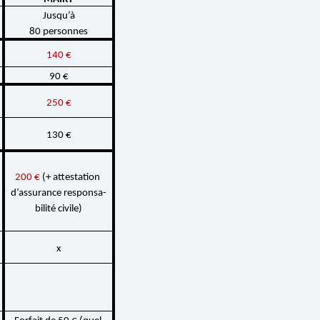
Jusqu’à
80 personnes
140 €
90 €
250 €
130 €
200 € 
(+ attes­ta­tion 
d’as­su­rance respon­sa­
bi­lité civile)
x