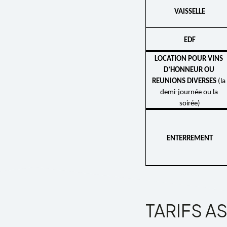
VAIS­SELLE
EDF
LOCA­TION POUR VINS 
D’HON­NEUR OU 
REUNIONS DIVERSES 
(la 
demi-jour­née ou la 
soirée)
ENTER­RE­MENT
TARIFS A