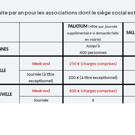
tuite par an pour les asso­cia­tions dont le siège social e
PALA­TIUM 
(+80€ par jour­née 
SALL
supplé­men­taire si demande faite 
en mairie)
Jusqu’à
NNES
400 personnes
Week-end
250 € (charges comprises)
LE 
Jour­née (à titre 
200 € (à titre excep­tion­nel)
excep­tion­nel)
Week-end
600 € (charges comprises)
VELLE
Jour­née
X
1000 € 
(+ attes­ta­tion d’as­su­
70 
rance respon­sa­bi­lité civile)
ran
+ 300 € de caution ménage
+ 
 ECRAN
80 € (+ caution de 1000 €)