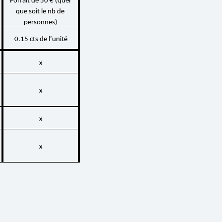
Forfait de 50 € (quel 
que soit le nb de 
personnes)
0.15 cts de l’unité
x
x
x
x