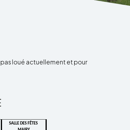
 pas loué actuel­le­ment et pour
E
SALLE DES FÊTES 
MAIRY