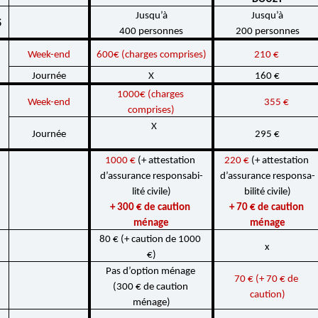
Jusqu’à
Jusqu’à
S
400 personnes
200 personnes
Week-end
600€ (charges comprises)
210 € 
Jour­née
X
160 €
1000€ (charges 
Week-end
355 €
comprises)
                         X  
Jour­née
295 €
1000 € 
(+ attes­ta­tion 
220 € 
(+ attes­ta­tion 
d’as­su­rance respon­sa­bi­
d’as­su­rance respon­sa­
lité civile)
bi­lité civile)
+ 300 € de caution 
+ 70 € de caution 
ménage
ménage
80 € (+ caution de 1000 
x
€)
Pas d’op­tion ménage 
70 € (+ 70 € de 
(300 € de caution 
caution)
ménage)