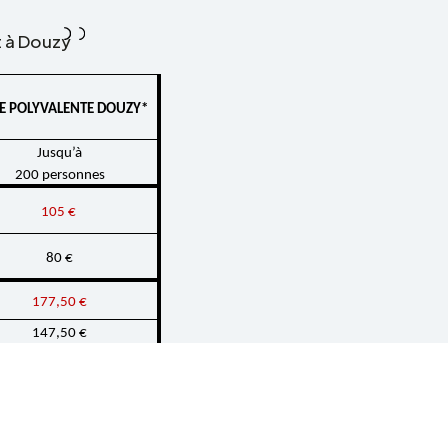
st à Douzy
E POLY­VA­LENTE DOUZY*
Jusqu’à
200 personnes
105 € 
80 €
177,50 €
147,50 €
€ 
(+ attes­ta­tion d’as­su­
ce respon­sa­bi­lité civile)
70 € de caution ménage
x