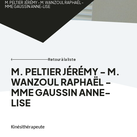
M. PELTIER JÉRÉMY - M. WANZOUL RAPHAËL -
MME GAUSSIN ANNE-LISE
Retour à la liste
M. PELTIER JÉRÉMY - M.
WANZOUL RAPHAËL -
MME GAUSSIN ANNE-
LISE
Kiné­si­thé­ra­peute